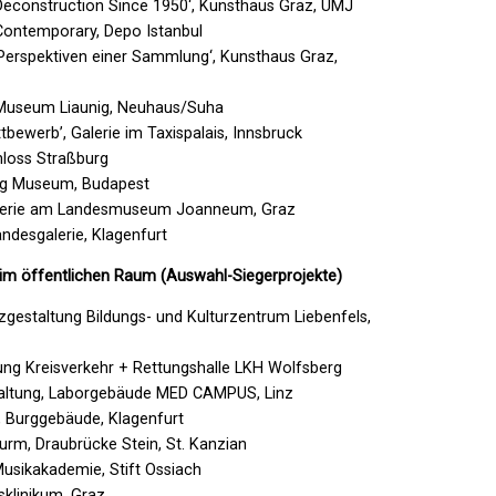
Deconstruction Since 1950‘, Kunsthaus Graz, UMJ
 Contemporary, Depo Istanbul
Perspektiven einer Sammlung‘, Kunsthaus Graz,
, Museum Liaunig, Neuhaus/Suha
tbewerb’, Galerie im Taxispalais, Innsbruck
hloss Straßburg
wig Museum, Budapest
alerie am Landesmuseum Joanneum, Graz
andesgalerie, Klagenfurt
im öffentlichen Raum (Auswahl-Siegerprojekte)
gestaltung Bildungs- und Kulturzentrum Liebenfels,
ltung Kreisverkehr + Rettungshalle LKH Wolfsberg
taltung, Laborgebäude MED CAMPUS, Linz
, Burggebäude, Klagenfurt
urm, Draubrücke Stein, St. Kanzian
Musikakademie, Stift Ossiach
sklinikum, Graz