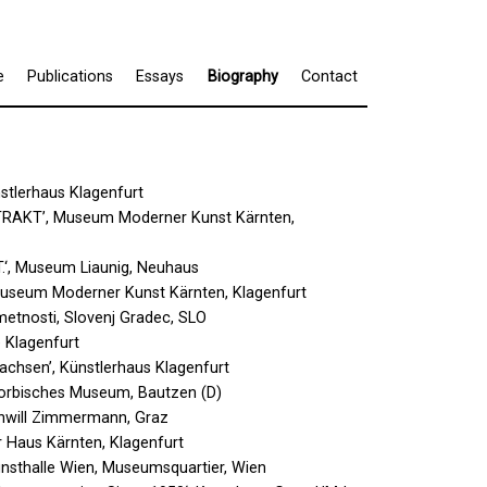
e
Publications
Essays
Biography
Contact
nstlerhaus Klagenfurt
TRAKT’, Museum Moderner Kunst Kärnten,
.‘, Museum Liaunig, Neuhaus
 Museum Moderner Kunst Kärnten, Klagenfurt
umetnosti, Slovenj Gradec, SLO
 Klagenfurt
chsen’, Künstlerhaus Klagenfurt
 Sorbisches Museum, Bautzen (D)
ochwill Zimmermann, Graz
ur Haus Kärnten, Klagenfurt
unsthalle Wien, Museumsquartier, Wien