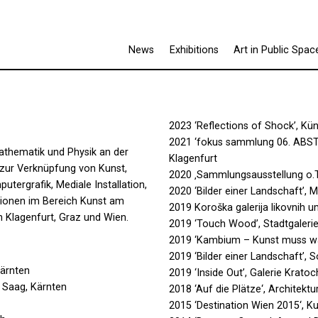
News
Exhibitions
Art in Public Spac
2023 ‘Reflections of Shock’, Kü
2021 ‘fokus sammlung 06. ABS
Mathematik und Physik an der
Klagenfurt
te zur Verknüpfung von Kunst,
2020 ‚Sammlungsausstellung o.T
tergrafik, Mediale Installation,
2020 ‘Bilder einer Landschaft’,
ntionen im Bereich Kunst am
2019 Koroška galerija likovnih 
n Klagenfurt, Graz und Wien.
2019 ‘Touch Wood’, Stadtgalerie
2019 ‘Kambium – Kunst muss wa
2019 ‘Bilder einer Landschaft’,
Kärnten
2019 ‘Inside Out’, Galerie Krat
 Saag, Kärnten
2018 ‘Auf die Plätze‘, Architekt
2015 ‘Destination Wien 2015‘, K