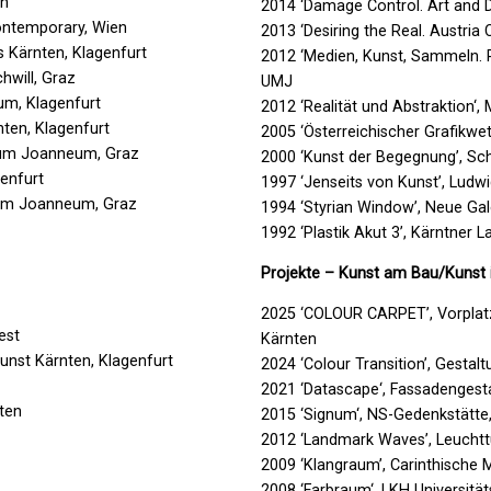
ch
2014 ‘Damage Control. Art and 
ontemporary, Wien
2013 ‘Desiring the Real. Austria
us Kärnten, Klagenfurt
2012 ‘Medien, Kunst, Sammeln. 
hwill, Graz
UMJ
eum, Klagenfurt
2012 ‘Realität und Abstraktion‘
ten, Klagenfurt
2005 ‘Österreichischer Grafikwet
eum Joanneum, Graz
2000 ‘Kunst der Begegnung’, Sc
genfurt
1997 ‘Jenseits von Kunst’, Lud
eum Joanneum, Graz
1994 ‘Styrian Window’, Neue G
1992 ‘Plastik Akut 3’, Kärntner L
Projekte – Kunst am Bau/Kunst 
2025 ‘COLOUR CARPET’, Vorplatz
est
Kärnten
nst Kärnten, Klagenfurt
2024 ‘Colour Transition’, Gesta
2021 ‘Datascape‘, Fassadenges
ten
2015 ‘Signum‘, NS-Gedenkstätte
t
2012 ‘Landmark Waves’, Leuchtt
2009 ‘Klangraum’, Carinthische 
2008 ‘Farbraum‘, LKH Universität