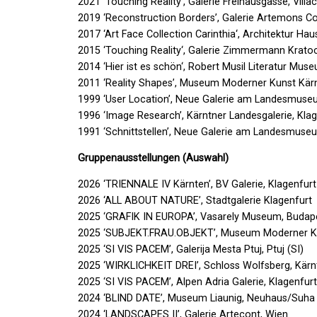
2021 ‘Touching Reality’, Galerie Freihausgasse, Villa
2019 ‘Reconstruction Borders’, Galerie Artemons C
2017 ‘Art Face Collection Carinthia‘, Architektur Ha
2015 ‘Touching Reality‘, Galerie Zimmermann Kratoc
2014 ‘Hier ist es schön‘, Robert Musil Literatur Mus
2011 ‘Reality Shapes’, Museum Moderner Kunst Kärn
1999 ‘User Location’, Neue Galerie am Landesmus
1996 ‘Image Research’, Kärntner Landesgalerie, Kla
1991 ‘Schnittstellen’, Neue Galerie am Landesmus
Gruppenausstellungen (Auswahl)
2026 ‘TRIENNALE IV Kärnten’, BV Galerie, Klagenfurt
2026 ‘ALL ABOUT NATURE’, Stadtgalerie Klagenfurt
2025 ‘GRAFIK IN EUROPA’, Vasarely Museum, Budap
2025 ‘SUBJEKT.FRAU.OBJEKT’, Museum Moderner Ku
2025 ‘SI VIS PACEM’, Galerija Mesta Ptuj, Ptuj (SI)
2025 ‘WIRKLICHKEIT DREI’, Schloss Wolfsberg, Kärn
2025 ‘SI VIS PACEM’, Alpen Adria Galerie, Klagenfur
2024 ‘BLIND DATE’, Museum Liaunig, Neuhaus/Suha
2024 ‘LANDSCAPES II’, Galerie Artecont, Wien